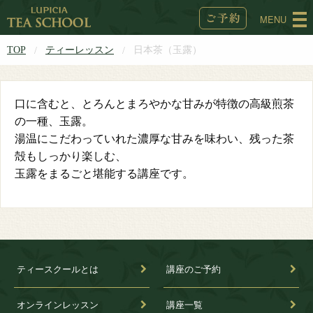
MENU
TOP
ティーレッスン
日本茶（玉露）
口に含むと、とろんとまろやかな甘みが特徴の高級煎茶
の一種、玉露。
湯温にこだわっていれた濃厚な甘みを味わい、残った茶
殻もしっかり楽しむ、
玉露をまるごと堪能する講座です。
ティースクールとは
講座のご予約
オンラインレッスン
講座一覧