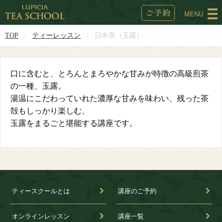
MENU
TOP
ティーレッスン
日本茶（玉露）
口に含むと、とろんとまろやかな甘みが特徴の高級煎茶
の一種、玉露。
湯温にこだわっていれた濃厚な甘みを味わい、残った茶
殻もしっかり楽しむ、
玉露をまるごと堪能する講座です。
ティースクールとは
講座のご予約
オンラインレッスン
講座一覧