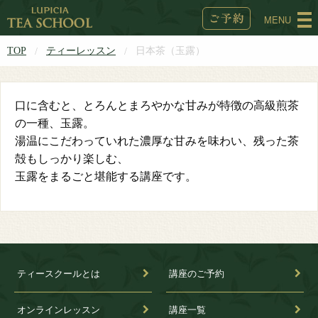
MENU
TOP
ティーレッスン
日本茶（玉露）
口に含むと、とろんとまろやかな甘みが特徴の高級煎茶
の一種、玉露。
湯温にこだわっていれた濃厚な甘みを味わい、残った茶
殻もしっかり楽しむ、
玉露をまるごと堪能する講座です。
ティースクールとは
講座のご予約
オンラインレッスン
講座一覧